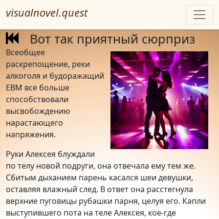
visualnovel.quest
Вот так приятный сюрприз
Всеобщее
раскрепощение, реки
алкоголя и будоражащий
EBM все больше
способствовали
высвобождению
нарастающего
напряжения.
Руки Алексея блуждали
по телу новой подруги, она отвечала ему тем же.
Сбитым дыханием парень касался шеи девушки,
оставляя влажный след. В ответ она расстегнула
верхние пуговицы рубашки парня, целуя его. Капли
выступившего пота на теле Алексея, кое-где