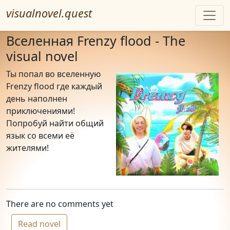
visualnovel.quest
Вселенная Frenzy flood - The
visual novel
Ты попал во вселенную
Frenzy flood где каждый
день наполнен
приключениями!
Попробуй найти общий
язык со всеми еë
жителями!
There are no comments yet
Read novel